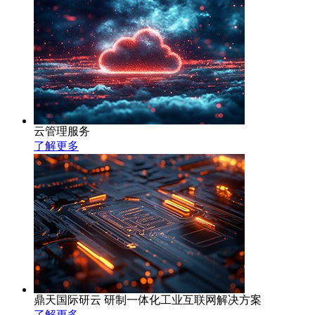
云管理服务
了解更多
鼎天国际研云 研制一体化工业互联网解决方案
了解更多