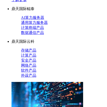
鼎天国际鲲泰
AI算力服务器
通用算力服务器
计算终端产品
数据通信产品
鼎天国际云科
存储产品
计算产品
安全产品
网络产品
软件产品
外设产品